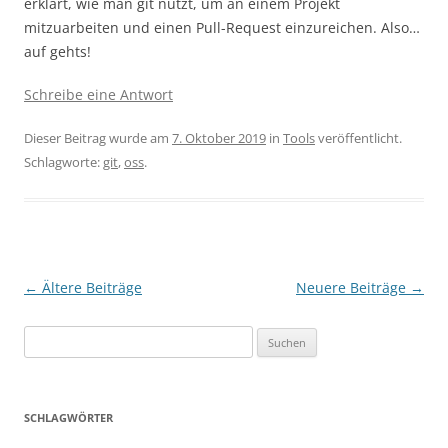
erklärt, wie man git nutzt, um an einem Projekt
mitzuarbeiten und einen Pull-Request einzureichen. Also…
auf gehts!
Schreibe eine Antwort
Dieser Beitrag wurde am
7. Oktober 2019
in
Tools
veröffentlicht.
Schlagworte:
git
,
oss
.
Beitragsnavigation
←
Ältere Beiträge
Neuere Beiträge
→
Suchen
nach:
SCHLAGWÖRTER