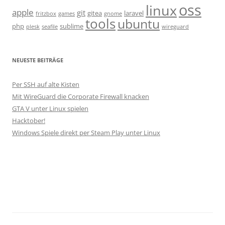
oss
linux
apple
git
gitea
laravel
fritzbox
games
gnome
tools
ubuntu
php
sublime
plesk
seafile
wireguard
NEUESTE BEITRÄGE
Per SSH auf alte Kisten
Mit WireGuard die Corporate Firewall knacken
GTA V unter Linux spielen
Hacktober!
Windows Spiele direkt per Steam Play unter Linux