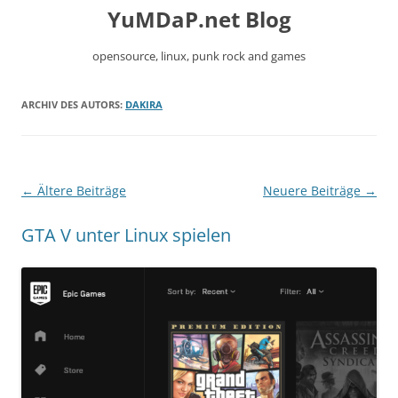
YuMDaP.net Blog
opensource, linux, punk rock and games
Zum
ARCHIV DES AUTORS:
DAKIRA
Inhalt
springen
Beitragsnavigation
←
Ältere Beiträge
Neuere Beiträge
→
GTA V unter Linux spielen