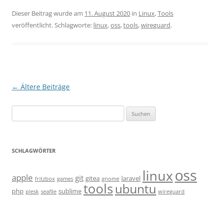
Dieser Beitrag wurde am
11. August 2020
in
Linux
,
Tools
veröffentlicht. Schlagworte:
linux
,
oss
,
tools
,
wireguard
.
Beitragsnavigation
←
Ältere Beiträge
Suchen
nach:
SCHLAGWÖRTER
oss
linux
apple
git
gitea
laravel
fritzbox
games
gnome
tools
ubuntu
php
sublime
plesk
seafile
wireguard