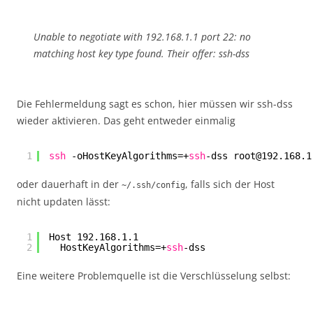
Unable to negotiate with 192.168.1.1 port 22: no
matching host key type found. Their offer: ssh-dss
Die Fehlermeldung sagt es schon, hier müssen wir ssh-dss
wieder aktivieren. Das geht entweder einmalig
1
ssh
-oHostKeyAlgorithms=+
ssh
-dss root@192.168.1
oder dauerhaft in der
, falls sich der Host
~/.ssh/config
nicht updaten lässt:
1
Host 192.168.1.1
2
HostKeyAlgorithms=+
ssh
-dss
Eine weitere Problemquelle ist die Verschlüsselung selbst: