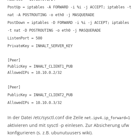
PostUp = iptables -A FORWARD -i %i -j ACCEPT; iptables -t
nat -A POSTROUTING -o eth0 -j MASQUERADE
PostDown = iptables -D FORWARD -i %i -j ACCEPT; iptables
-t nat -D POSTROUTING -o eth0 -j MASQUERADE
ListenPort = 500
PrivateKey = INHALT_SERVER_KEY
[Peer]
PublicKey = INHALT_CLIENT1_PUB
AllowedIPs = 10.10.0.2/32
[Peer]
PublicKey = INHALT_CLIENT2_PUB
AllowedIPs = 10.10.0.3/32
In der Datei /etc/sysctl.conf die Zeile
net.ipv4.ip_forward=1
aktivieren und mit sysctl -p einlesen. Zur Absicherung ufw
konfigurieren (s. z.B. ubunutuusers wiki).