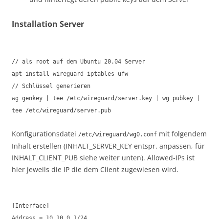
Installation Server
// als root auf dem Ubuntu 20.04 Server
apt install wireguard iptables ufw
// Schlüssel generieren
wg genkey | tee /etc/wireguard/server.key | wg pubkey |
tee /etc/wireguard/server.pub
Konfigurationsdatei
mit folgendem
/etc/wireguard/wg0.conf
Inhalt erstellen (INHALT_SERVER_KEY entspr. anpassen, für
INHALT_CLIENT_PUB siehe weiter unten). Allowed-IPs ist
hier jeweils die IP die dem Client zugewiesen wird.
[Interface]
Address = 10.10.0.1/24