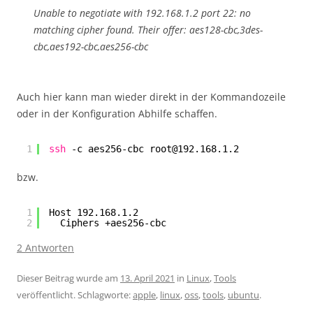
Unable to negotiate with 192.168.1.2 port 22: no
matching cipher found. Their offer: aes128-cbc,3des-
cbc,aes192-cbc,aes256-cbc
Auch hier kann man wieder direkt in der Kommandozeile
oder in der Konfiguration Abhilfe schaffen.
1
ssh
-c aes256-cbc root@192.168.1.2
bzw.
1
Host 192.168.1.2
2
Ciphers +aes256-cbc
2 Antworten
Dieser Beitrag wurde am
13. April 2021
in
Linux
,
Tools
veröffentlicht. Schlagworte:
apple
,
linux
,
oss
,
tools
,
ubuntu
.