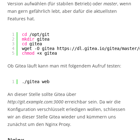
Version aufwählen (für stabilen Betrieb) oder
master
, wenn
man gern gefährlich lebt, aber dafür die aktuellsten
Features hat.
1
cd
/opt/git
2
mkdir
gitea
3
cd
gitea
4
wget -O gitea https:
//dl
.gitea.io
/gitea/master/
5
chmod
+x gitea
Ob Gitea läuft kann man mit folgendem Aufruf testen:
1
.
/gitea
web
An dieser Stelle sollte Gitea über
http://git.example.com:3000
erreichbar sein. Da wir die
Konfiguration verschlüsselt erledigen wollen, schliessen
wir an dieser Stelle Gitea wieder und kümmern uns
zunächst um den Nginx Proxy.