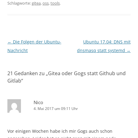
Schlagworte:
gitea
,
oss
,
tools
.
Beitragsnavigation
←
Die Folgen der Ubuntu-
Ubuntu 17.04: DNS mit
Nachricht
dnsmasq statt systemd
→
21 Gedanken zu „
Gitea oder Gogs statt Github und
Gitlab
“
Nico
4. Mai 2017 um 09:11 Uhr
Vor einigen Wochen habe ich mir Gogs auch schon