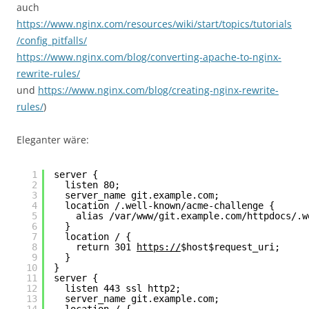
auch
https://www.nginx.com/resources/wiki/start/topics/tutorials
/config_pitfalls/
https://www.nginx.com/blog/converting-apache-to-nginx-
rewrite-rules/
und
https://www.nginx.com/blog/creating-nginx-rewrite-
rules/
)
Eleganter wäre:
1
server {
2
listen 80;
3
server_name git.example.com;
4
location /.well-known/acme-challenge {
5
alias /var/www/git.example.com/httpdocs/.w
6
}
7
location / {
8
return 301 
https://
$host$request_uri;
9
}
10
}
11
server {
12
listen 443 ssl http2;
13
server_name git.example.com;