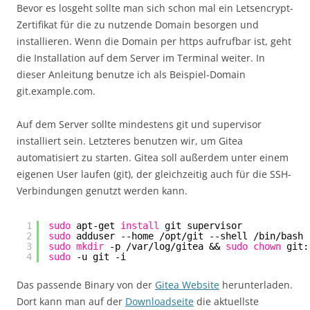
Bevor es losgeht sollte man sich schon mal ein Letsencrypt-
Zertifikat für die zu nutzende Domain besorgen und
installieren. Wenn die Domain per https aufrufbar ist, geht
die Installation auf dem Server im Terminal weiter. In
dieser Anleitung benutze ich als Beispiel-Domain
git.example.com.
Auf dem Server sollte mindestens git und supervisor
installiert sein. Letzteres benutzen wir, um Gitea
automatisiert zu starten. Gitea soll außerdem unter einem
eigenen User laufen (git), der gleichzeitig auch für die SSH-
Verbindungen genutzt werden kann.
1
sudo
apt-get 
install
git supervisor
2
sudo
adduser --home 
/opt/git
--shell 
/bin/bash
3
sudo
mkdir
-p 
/var/log/gitea
&& 
sudo
chown
git:
4
sudo
-u git -i
Das passende Binary von der
Gitea Website
herunterladen.
Dort kann man auf der
Downloadseite
die aktuellste