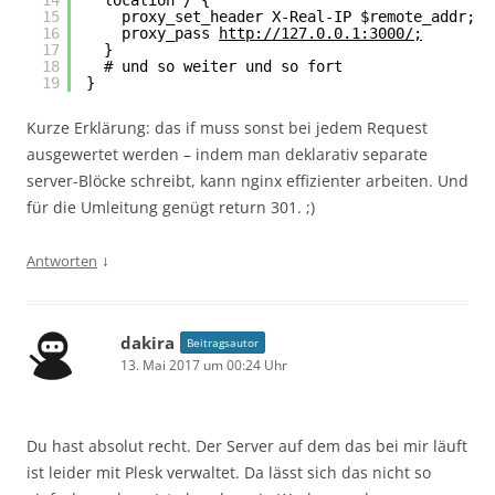
14
location / {
15
proxy_set_header X-Real-IP $remote_addr;
16
proxy_pass 
http://127.0.0.1:3000/;
17
}
18
# und so weiter und so fort
19
}
Kurze Erklärung: das if muss sonst bei jedem Request
ausgewertet werden – indem man deklarativ separate
server-Blöcke schreibt, kann nginx effizienter arbeiten. Und
für die Umleitung genügt return 301. ;)
↓
Antworten
dakira
Beitragsautor
13. Mai 2017 um 00:24 Uhr
Du hast absolut recht. Der Server auf dem das bei mir läuft
ist leider mit Plesk verwaltet. Da lässt sich das nicht so