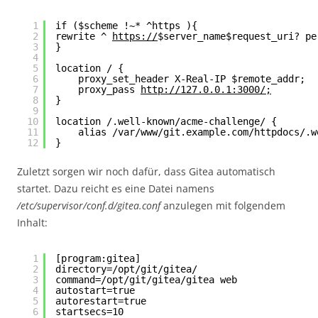
1
if ($scheme !~* ^https ){
2
rewrite ^ 
https://
$server_name$request_uri? pe
3
}
4
5
location / {
6
proxy_set_header X-Real-IP $remote_addr;
7
proxy_pass 
http://127.0.0.1:3000/;
8
}
9
10
location /.well-known/acme-challenge/ {
11
alias /var/www/git.example.com/httpdocs/.w
12
}
Zuletzt sorgen wir noch dafür, dass Gitea automatisch
startet. Dazu reicht es eine Datei namens
/etc/supervisor/conf.d/gitea.conf
anzulegen mit folgendem
Inhalt:
1
[program:gitea]
2
directory=/opt/git/gitea/
3
command=/opt/git/gitea/gitea web
4
autostart=true
5
autorestart=true
6
startsecs=10