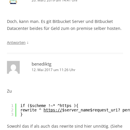
20. März 2019 um 14:41 Uhr
Doch, kann man. Es git Bitbucket Server und Bitbucket
Datacenter beides für Geld zum on premise selber hosten.
↓
Antworten
benediktg
12. Mai 2017 um 11:26 Uhr
Zu
1
if ($scheme !~* ^https ){
2
rewrite ^ 
https://
$server_name$request_uri? per
3
}
Sowohl das if als auch das rewrite sind hier unnötig. (Siehe