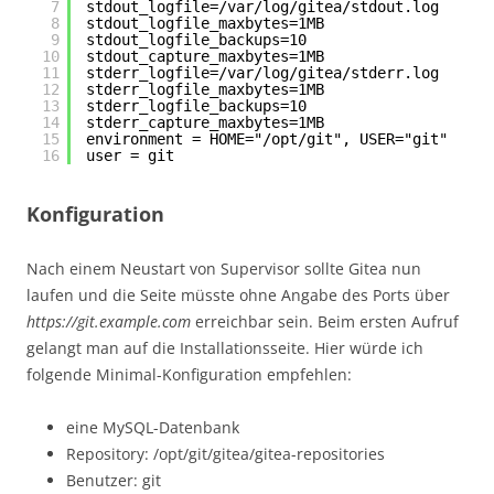
7
stdout_logfile=/var/log/gitea/stdout.log
8
stdout_logfile_maxbytes=1MB
9
stdout_logfile_backups=10
10
stdout_capture_maxbytes=1MB
11
stderr_logfile=/var/log/gitea/stderr.log
12
stderr_logfile_maxbytes=1MB
13
stderr_logfile_backups=10
14
stderr_capture_maxbytes=1MB
15
environment = HOME="/opt/git", USER="git"
16
user = git
Konfiguration
Nach einem Neustart von Supervisor sollte Gitea nun
laufen und die Seite müsste ohne Angabe des Ports über
https://git.example.com
erreichbar sein. Beim ersten Aufruf
gelangt man auf die Installationsseite. Hier würde ich
folgende Minimal-Konfiguration empfehlen:
eine MySQL-Datenbank
Repository: /opt/git/gitea/gitea-repositories
Benutzer: git